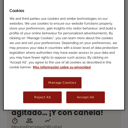
VER LA RECETA
Cookies
We and third parties use cookies and similar technologies on our
websites. We use cookies to ensure our website functions properly,
store your preferences, gain insights into visitor behaviour, and build a
profile of your online behaviour for personalized advertisements. By
clicking on “Manage Cookies”, you can learn more about the cookies
we use and set your preferences. Depending on your preferences, we
may process your data in countries with a lower level of data protection
legislation where authorities may have easier access to your data and
you may have fewer rights to oppose such access. By clicking on
“Accept All”, you agree to the use of all cookies as described in this
cookie banner.
Más información sobre su privacidad
Manage Cookies
Reject All
Accept All
El café mezclado, no
agitado… ¡Y con canela!
Minutos
Porciones
Dificultad