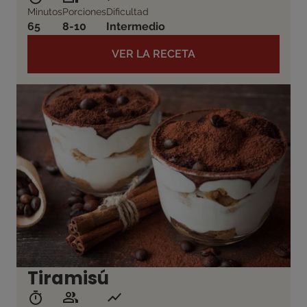
Minutos
Porciones
Dificultad
65
8-10
Intermedio
VER LA RECETA
Tiramisú