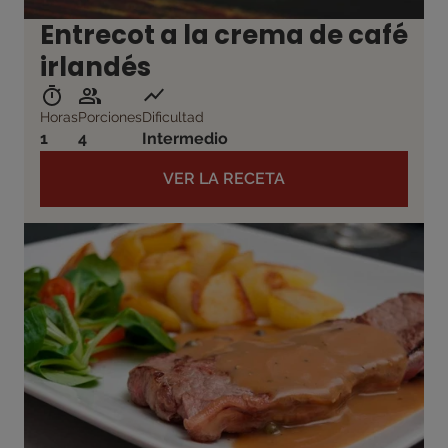
Entrecot a la crema de café
irlandés
Horas
Porciones
Dificultad
1
4
Intermedio
VER LA RECETA