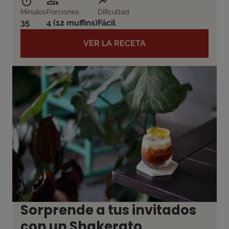
Minutos
Porciones
Dificultad
35
4 (12 muffins)
Fácil
VER LA RECETA
Sorprende a tus invitados
con un Shakerato