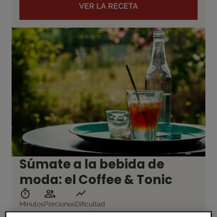
VER LA RECETA
Súmate a la bebida de
moda: el Coffee & Tonic
Minutos
Porciones
Dificultad
10
1
Fácil