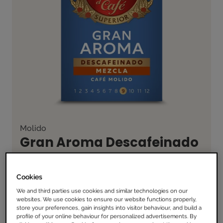
Molido
Gran Aroma Descafeinado
Mezcla
Cookies
Descafeinado
We and third parties use cookies and similar technologies on our
websites. We use cookies to ensure our website functions properly,
store your preferences, gain insights into visitor behaviour, and build a
profile of your online behaviour for personalized advertisements. By
CAFETERA MOLIDO
CAFETERA FILTRO