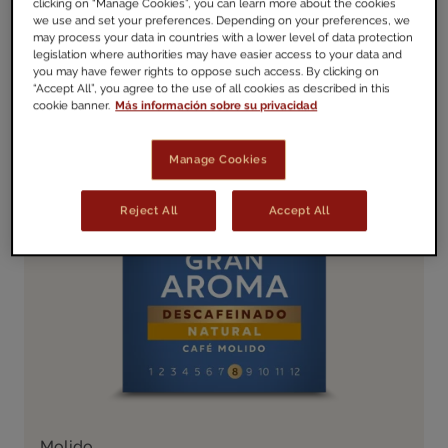
clicking on “Manage Cookies”, you can learn more about the cookies
we use and set your preferences. Depending on your preferences, we
may process your data in countries with a lower level of data protection
legislation where authorities may have easier access to your data and
you may have fewer rights to oppose such access. By clicking on
“Accept All”, you agree to the use of all cookies as described in this
cookie banner.
Más información sobre su privacidad
Manage Cookies
Reject All
Accept All
Molido