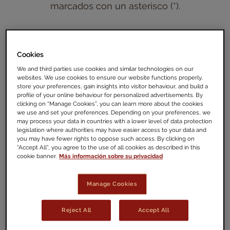
marcados con un asterisco (*).
Cookies
We and third parties use cookies and similar technologies on our
websites. We use cookies to ensure our website functions properly,
store your preferences, gain insights into visitor behaviour, and build a
profile of your online behaviour for personalized advertisements. By
clicking on “Manage Cookies”, you can learn more about the cookies
we use and set your preferences. Depending on your preferences, we
Por favor seleccione tema
may process your data in countries with a lower level of data protection
legislation where authorities may have easier access to your data and
-- Seleccione una opción --
you may have fewer rights to oppose such access. By clicking on
“Accept All”, you agree to the use of all cookies as described in this
Por favor seleccione motivo de contacto
cookie banner.
Más información sobre su privacidad
-- Seleccione una opción --
Manage Cookies
Nombre
Reject All
Accept All