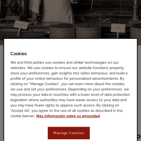
Cookies
We and third parties use cookies and similar technologies on our
websites. We use cookies to ensure our website functions properly,
Inicios
Nuestra personalidad
Nuestra historia
store your preferences, gain insights into visitor behaviour, and build a
profile of your online behaviour for personalized advertisements. By
clicking on “Manage Cookies”, you can learn more about the cookies
we use and set your preferences. Depending on your preferences, we
may process your data in countries with a lower level of data protection
legislation where authorities may have easier access to your data and
you may have fewer rights to oppose such access. By clicking on
“Accept All”, you agree to the use of all cookies as described in this
cookie banner.
Más información sobre su privacidad
Manage Cookies
To
Inicios