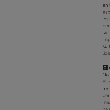
en 
esp
ins
per
sie
imp
su 
líd
El
No 
El 
ten
per
más
ha 