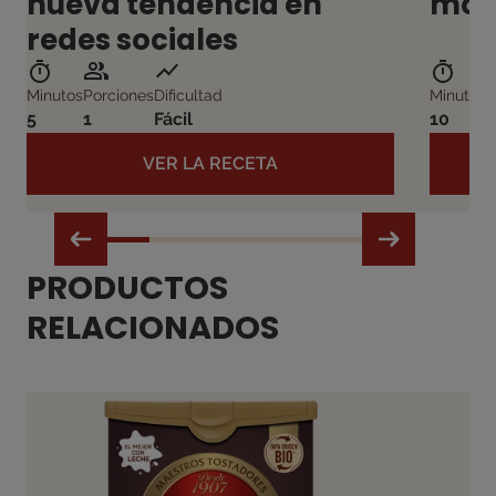
nueva tendencia en
moda
redes sociales
Minutos
Porciones
Dificultad
Minutos
P
5
1
Fácil
10
1
VER LA RECETA
PRODUCTOS
RELACIONADOS