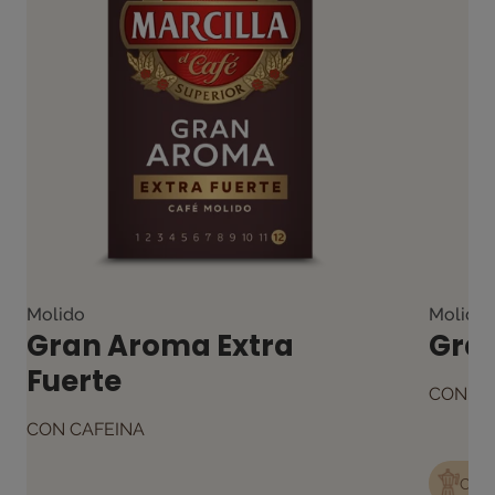
Molido
Molido
Gran Aroma Extra
Gra
Fuerte
CON CA
CON CAFEINA
CAF