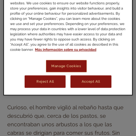
websites. We use cookies to ensure our website functions properly,
generación tras generación
.
store your preferences, gain insights into visitor behaviour, and build a
profile of your online behaviour for personalized advertisements. By
clicking on “Manage Cookies”, you can learn more about the cookies
¿Su región de origen? África. Concretamente
we use and set your preferences. Depending on your preferences, we
may process your data in countries with a lower level of data protection
en las tierras altas de Etiopía, donde cuenta la
legislation where authorities may have easier access to your data and
leyenda que un integrante de la tribu Kaldi
you may have fewer rights to oppose such access. By clicking on
“Accept All”, you agree to the use of all cookies as described in this
vigilaba su rebaño de cabras mientras pastaba.
cookie banner.
Más información sobre su privacidad
Una noche, el pastor observó atónito como los
animales, en vez de dormir como de
Manage Cookies
costumbre, se mantuvieron despiertos y
activos hasta que se vislumbraron los primeros
Reject All
Accept All
rayos de luz al amanecer.
Curioso, el hombre vigiló al rebaño hasta que
descubrió que, cerca de los pastos, se
encontraban unos arbustos a los que las
cabras se dirigían para comer sus frutos. Sin