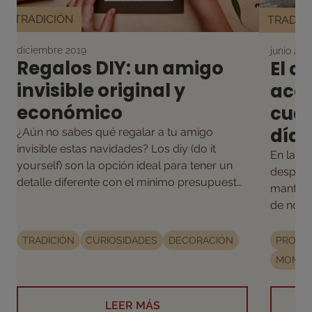
TRADICIÓN
TRADIC
diciembre 2019
junio 201
Regalos DIY: un amigo
El c
invisible original y
aco
económico
cua
día
¿Aún no sabes qué regalar a tu amigo
invisible estas navidades? Los diy (do it
En la of
yourself) son la opción ideal para tener un
después
detalle diferente con el mínimo presupuesto
mantener
¡Y mucha imaginación!
de noso
TRADICIÓN
CURIOSIDADES
DECORACIÓN
PROPI
MOMEN
LEER MÁS