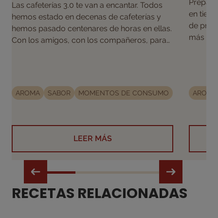
Prepara
Las cafeterías 3.0 te van a encantar. Todos
en tiemp
hemos estado en decenas de cafeterías y
de prep
hemos pasado centenares de horas en ellas.
más te 
Con los amigos, con los compañeros, para
delicios
disfrutar, para trabajar… Y siempre
acompañados por el café. ¿Eres de los que
sabe disfrutar de estos momentos?
Entonces prepárate para las cafeterías 3.0.
AROMA
SABOR
MOMENTOS DE CONSUMO
AROMA
LEER MÁS
RECETAS RELACIONADAS