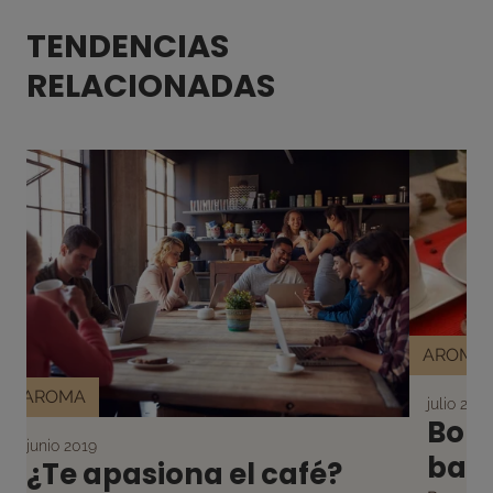
TENDENCIAS
RELACIONADAS
AROMA
AROMA
julio 2023
Bom
junio 2019
base
¿Te apasiona el café?