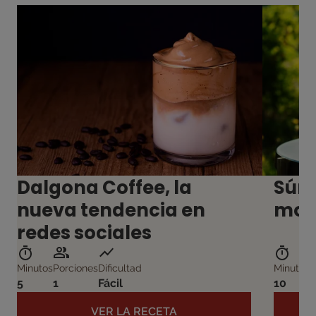
Dalgona Coffee, la
Súma
nueva tendencia en
moda
redes sociales
Minutos
Porciones
Dificultad
Minutos
P
5
1
Fácil
10
1
VER LA RECETA