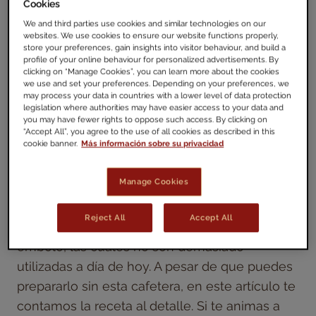
Cookies
We and third parties use cookies and similar technologies on our
¿Te preguntas cómo se hace el famoso Cold
websites. We use cookies to ensure our website functions properly,
Brew?
Pues es fácil, aunque tardarás un
store your preferences, gain insights into visitor behaviour, and build a
profile of your online behaviour for personalized advertisements. By
poco.
¡Te lo explicamos!
clicking on “Manage Cookies”, you can learn more about the cookies
we use and set your preferences. Depending on your preferences, we
may process your data in countries with a lower level of data protection
Para prepararlo, antes de nada, debes saber
legislation where authorities may have easier access to your data and
you may have fewer rights to oppose such access. By clicking on
que necesitarás entre 12 y 20 horas
“Accept All”, you agree to the use of all cookies as described in this
cookie banner.
Más información sobre su privacidad
aproximadamente para que el café macere
correctamente mientras lo dejas reposar.
Manage Cookies
Además, en su elaboración entran en juego
Reject All
Accept All
elementos tan exóticos como una cafetera de
émbolo, las cuáles no son demasiado
utilizadas a día de hoy. A pesar de que puedes
prepararlo sin esta cafetera, en este artículo te
contamos la receta al detalle. Si te animas a