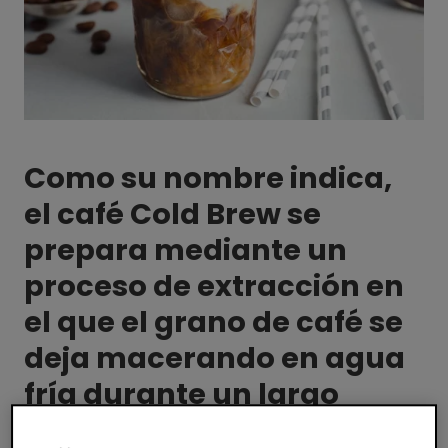
Como su nombre indica,
el café Cold Brew se
prepara mediante un
proceso de extracción en
el que el grano de café se
deja macerando en agua
fría durante un largo
período de tiempo.