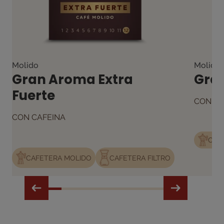
Molido
Molido
Gran Aroma Extra
Gra
Fuerte
CON CA
CON CAFEINA
CAF
CAFETERA MOLIDO
CAFETERA FILTRO